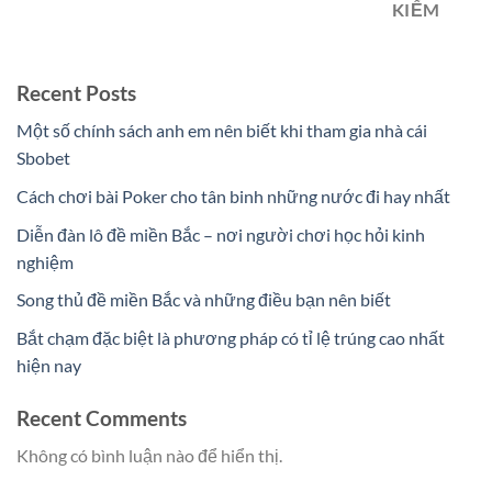
KIẾM
Recent Posts
Một số chính sách anh em nên biết khi tham gia nhà cái
Sbobet
Cách chơi bài Poker cho tân binh những nước đi hay nhất
Diễn đàn lô đề miền Bắc – nơi người chơi học hỏi kinh
nghiệm
Song thủ đề miền Bắc và những điều bạn nên biết
Bắt chạm đặc biệt là phương pháp có tỉ lệ trúng cao nhất
hiện nay
Recent Comments
Không có bình luận nào để hiển thị.