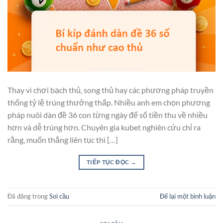
Thay vì chơi bạch thủ, song thủ hay các phương pháp truyền
thống tỷ lệ trúng thưởng thấp. Nhiều anh em chọn phương
pháp nuôi dàn đề 36 con từng ngày để số tiền thu về nhiều
hơn và dễ trúng hơn. Chuyên gia kubet nghiên cứu chỉ ra
rằng, muốn thắng liên tục thì […]
TIẾP TỤC ĐỌC
→
Đã đăng trong
Soi cầu
Để lại một bình luận