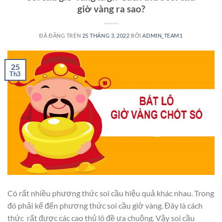
giờ vàng ra sao?
ĐÃ ĐĂNG TRÊN
25 THÁNG 3, 2022
BỞI
ADMIN_TEAM1
25
Th3
Có rất nhiều phương thức soi cầu hiệu quả khác nhau. Trong
đó phải kể đến phương thức soi cầu giờ vàng. Đây là cách
thức rất được các cao thủ lô đề ưa chuộng. Vậy soi cầu