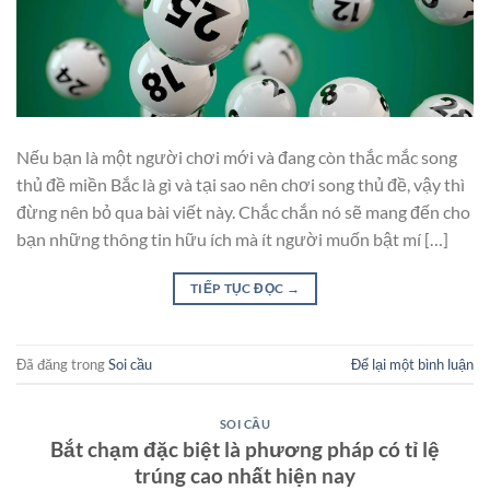
Nếu bạn là một người chơi mới và đang còn thắc mắc song
thủ đề miền Bắc là gì và tại sao nên chơi song thủ đề, vậy thì
đừng nên bỏ qua bài viết này. Chắc chắn nó sẽ mang đến cho
bạn những thông tin hữu ích mà ít người muốn bật mí […]
TIẾP TỤC ĐỌC
→
Đã đăng trong
Soi cầu
Để lại một bình luận
SOI CẦU
Bắt chạm đặc biệt là phương pháp có tỉ lệ
trúng cao nhất hiện nay