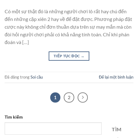
Có một sự thật đó là những người chơi lô rất hay chú đến
đến những cặp xiên 2 hay về để đặt được. Phương pháp đặt
cược này không chỉ đơn thuần dựa trên sự may mắn mà còn
đòi hỏi người chơi phải có khả năng tính toán. Chỉ khi phán
đoán và […]
TIẾP TỤC ĐỌC
→
Đã đăng trong
Soi cầu
Để lại một bình luận
1
2
Tìm kiếm
TÌM