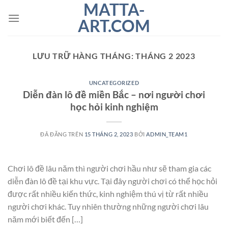
MATTA-
Chuyển
đến
ART.COM
nội
dung
LƯU TRỮ HÀNG THÁNG:
THÁNG 2 2023
UNCATEGORIZED
Diễn đàn lô đề miền Bắc – nơi người chơi
học hỏi kinh nghiệm
ĐÃ ĐĂNG TRÊN
15 THÁNG 2, 2023
BỞI
ADMIN_TEAM1
Chơi lô đề lâu năm thì người chơi hầu như sẽ tham gia các
diễn đàn lô đề tại khu vực. Tại đây người chơi có thể học hỏi
được rất nhiều kiến thức, kinh nghiệm thú vị từ rất nhiều
người chơi khác. Tuy nhiên thường những người chơi lâu
năm mới biết đến […]