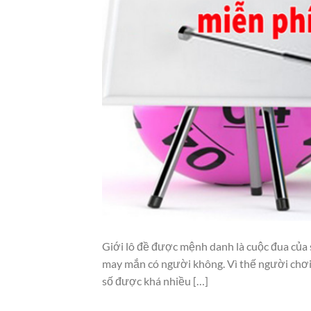
Giới lô đề được mệnh danh là cuộc đua của 
may mắn có người không. Vì thế người chơi 
số được khá nhiều […]