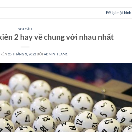
Để lại một bình
SOI CẦU
xiên 2 hay về chung với nhau nhất
TRÊN
25 THÁNG 3, 2022
BỞI
ADMIN_TEAM1