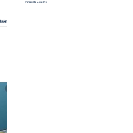
Immediate Gains ProI
 luận