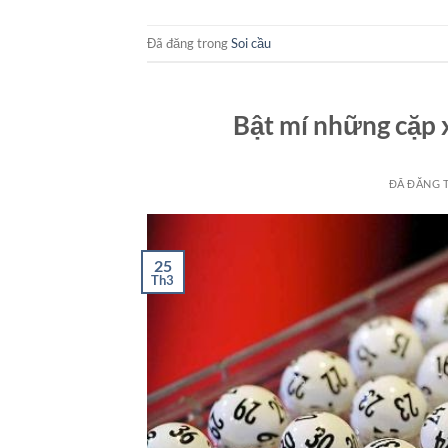
Đã đăng trong
Soi cầu
Bật mí những cặp 
ĐÃ ĐĂNG 
25
Th3