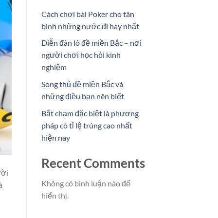
Cách chơi bài Poker cho tân
binh những nước đi hay nhất
Diễn đàn lô đề miền Bắc – nơi
người chơi học hỏi kinh
nghiệm
Song thủ đề miền Bắc và
những điều bạn nên biết
Bắt chạm đặc biệt là phương
pháp có tỉ lệ trúng cao nhất
hiện nay
Recent Comments
ười
Không có bình luận nào để
à
hiển thị.