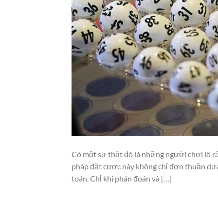
Có một sự thật đó là những người chơi lô 
pháp đặt cược này không chỉ đơn thuần dựa
toán. Chỉ khi phán đoán và […]