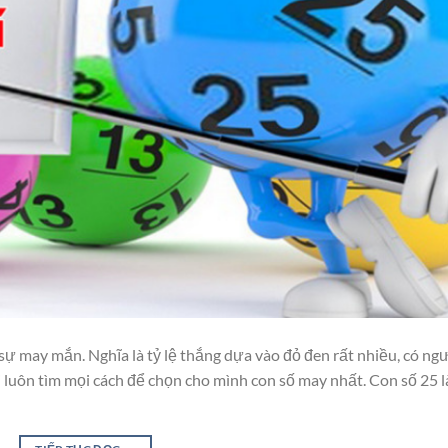
sự may mắn. Nghĩa là tỷ lệ thắng dựa vào đỏ đen rất nhiều, có ng
luôn tìm mọi cách để chọn cho mình con số may nhất. Con số 25 l