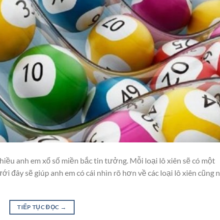
iều anh em xổ số miền bắc tin tưởng. Mỗi loại lô xiên sẽ có một
ưới đây sẽ giúp anh em có cái nhìn rõ hơn về các loại lô xiên cũng 
TIẾP TỤC ĐỌC
→