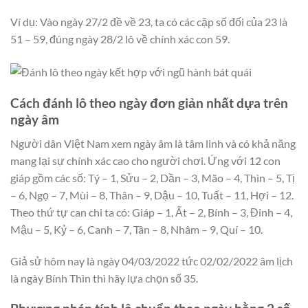
Ví dụ: Vào ngày 27/2 đề về 23, ta có các cặp số đối của 23 là
51 – 59, đúng ngày 28/2 lô về chính xác con 59.
Cách đánh lô theo ngày đơn giản nhất dựa trên
ngày âm
Người dân Việt Nam xem ngày âm là tâm linh và có khả năng
mang lại sự chính xác cao cho người chơi. Ứng với 12 con
giáp gồm các số: Tý – 1, Sửu – 2, Dần – 3, Mão – 4, Thìn – 5, Tị
– 6, Ngọ – 7, Mùi – 8, Thân – 9, Dậu – 10, Tuất – 11, Hợi – 12.
Theo thứ tự can chi ta có: Giáp – 1, Ất – 2, Bính – 3, Đinh – 4,
Mậu – 5, Kỷ – 6, Canh – 7, Tân – 8, Nhâm – 9, Quí – 10.
Giả sử hôm nay là ngày 04/03/2022 tức 02/02/2022 âm lịch
là ngày Bính Thìn thì hãy lựa chọn số 35.