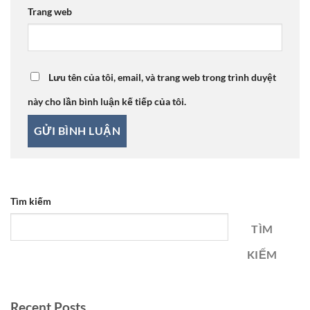
Trang web
Lưu tên của tôi, email, và trang web trong trình duyệt
này cho lần bình luận kế tiếp của tôi.
Tìm kiếm
TÌM
KIẾM
Recent Posts