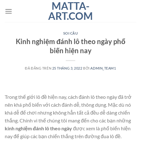
MATTA-
Chuyển
đến
ART.COM
nội
dung
SOI CẦU
Kinh nghiệm đánh lô theo ngày phổ
biến hiện nay
ĐÃ ĐĂNG TRÊN
25 THÁNG 3, 2022
BỞI
ADMIN_TEAM1
Trong thế giới lô đề hiện nay, cách đánh lô theo ngày đã trở
nên khá phổ biến với cách đánh dễ, thông dụng. Mặc dù nó
khá dễ để chơi nhưng không hẳn tất cả đều dễ dàng chiến
thắng. Chính vì thế chúng tôi mang đến cho các bạn những
kinh nghiệm đánh lô theo ngày
được xem là phổ biến hiện
nay để giúp các bạn chiến thắng trên đường đua lô đề.