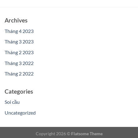
Archives
Tháng 4 2023
Tháng 3 2023
Tháng 2 2023
Tháng 3 2022
Tháng 2 2022
Categories
Soi cầu
Uncategorized
Copyright 2026 ©
Flatsome Theme